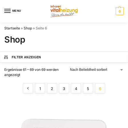
MENU
0
Startseite
»
Shop
»
Seite 6
Shop
FILTER ANZEIGEN
Ergebnisse 61 – 69 von 69 werden
angezeigt
1
2
3
4
5
6