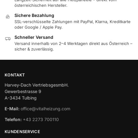
österreichischen Hersteller.
Sichere Bezahlung
SSL-verschlüsselte Zahlungen mit PayPal, Klarna, Kreditkarte
oder Google / Apple Pay.
Schneller Versand
Versand innerhalb von 2–4 Werktagen direkt aus Österreich –
sicher & zuverlässig.
KONTAKT
Harvey-Dach VertriebsgesmbH.
Gewerbestrasse 9
A-3434 Tulbing
E-Mail:
office@vitalheizung.com
Telefon:
+43 2273 700110
KUNDENSERVICE