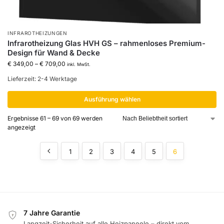
INFRAROTHEIZUNGEN
Infrarotheizung Glas HVH GS – rahmenloses Premium-
Design für Wand & Decke
€
349,00
–
€
709,00
inkl. MwSt.
Lieferzeit:
2-4 Werktage
Ausführung wählen
Ergebnisse 61 – 69 von 69 werden
angezeigt
1
2
3
4
5
6
7 Jahre Garantie
7
Langzeit-Sicherheit auf alle Heizpaneele – direkt vom