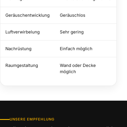
Geräuschentwicklung
Geräuschlos
J
Luftverwirbelung
Sehr gering
H
Nachrüstung
Einfach möglich
O
Raumgestaltung
Wand oder Decke
M
möglich
UNSERE EMPFEHLUNG