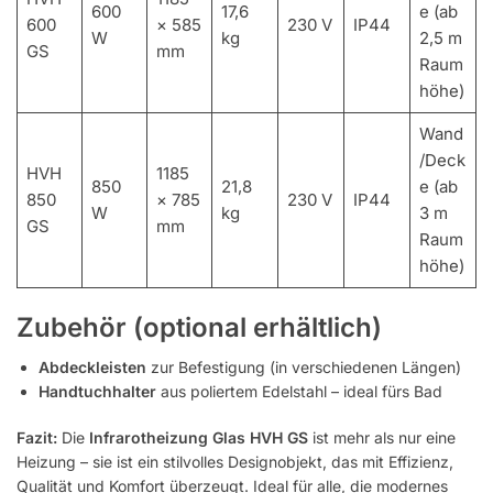
600
17,6
e (ab
600
× 585
230 V
IP44
W
kg
2,5 m
GS
mm
Raum
höhe)
Wand
/Deck
HVH
1185
850
21,8
e (ab
850
× 785
230 V
IP44
W
kg
3 m
GS
mm
Raum
höhe)
Zubehör (optional erhältlich)
Abdeckleisten
zur Befestigung (in verschiedenen Längen)
Handtuchhalter
aus poliertem Edelstahl – ideal fürs Bad
Fazit:
Die
Infrarotheizung Glas HVH GS
ist mehr als nur eine
Heizung – sie ist ein stilvolles Designobjekt, das mit Effizienz,
Qualität und Komfort überzeugt. Ideal für alle, die modernes