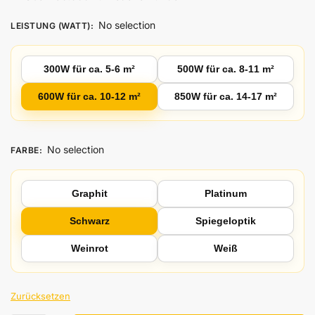
No selection
LEISTUNG (WATT)
:
300W für ca. 5-6 m²
500W für ca. 8-11 m²
600W für ca. 10-12 m²
850W für ca. 14-17 m²
No selection
FARBE
:
Graphit
Platinum
Schwarz
Spiegeloptik
Weinrot
Weiß
Zurücksetzen