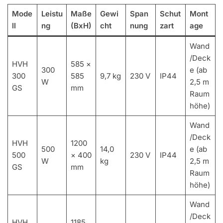
Mode
Leistu
Maße
Gewi
Span
Schut
Mont
ll
ng
(BxH)
cht
nung
zart
age
Wand
/Deck
HVH
585 ×
300
e (ab
300
585
9,7 kg
230 V
IP44
W
2,5 m
GS
mm
Raum
höhe)
Wand
/Deck
HVH
1200
500
14,0
e (ab
500
× 400
230 V
IP44
W
kg
2,5 m
GS
mm
Raum
höhe)
Wand
/Deck
HVH
1185