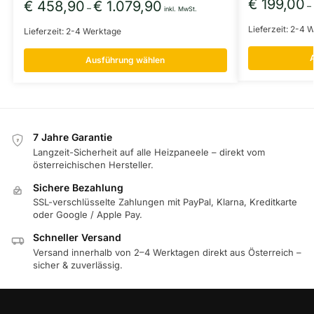
€
199,00
€
458,90
€
1.079,90
–
–
inkl. MwSt.
Lieferzeit:
2-4 W
Lieferzeit:
2-4 Werktage
Ausführung wählen
7 Jahre Garantie
7
Langzeit-Sicherheit auf alle Heizpaneele – direkt vom
österreichischen Hersteller.
Sichere Bezahlung
SSL-verschlüsselte Zahlungen mit PayPal, Klarna, Kreditkarte
oder Google / Apple Pay.
Schneller Versand
Versand innerhalb von 2–4 Werktagen direkt aus Österreich –
sicher & zuverlässig.