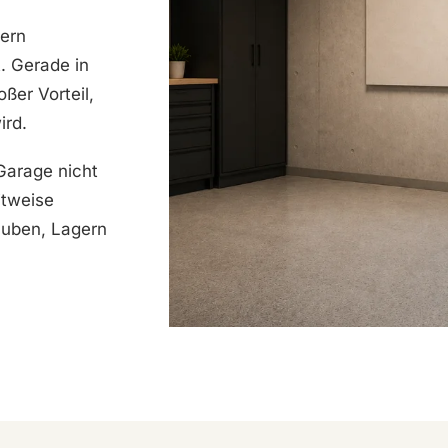
dern
. Gerade in
ßer Vorteil,
ird.
 Garage nicht
itweise
auben, Lagern