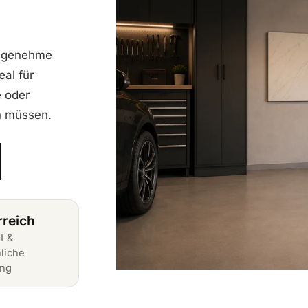
angenehme
al für
 oder
en müssen.
rreich
t &
liche
ung