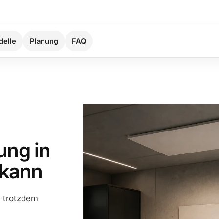
elle
Planung
FAQ
ung in
 kann
r trotzdem