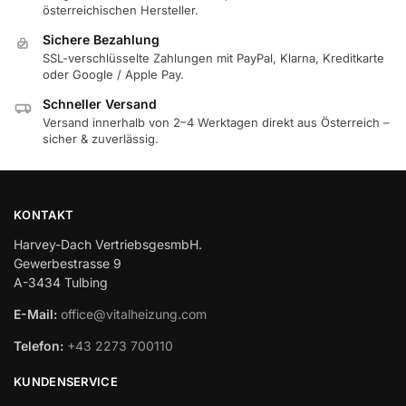
österreichischen Hersteller.
Sichere Bezahlung
SSL-verschlüsselte Zahlungen mit PayPal, Klarna, Kreditkarte
oder Google / Apple Pay.
Schneller Versand
Versand innerhalb von 2–4 Werktagen direkt aus Österreich –
sicher & zuverlässig.
KONTAKT
Harvey-Dach VertriebsgesmbH.
Gewerbestrasse 9
A-3434 Tulbing
E-Mail:
office@vitalheizung.com
Telefon:
+43 2273 700110
KUNDENSERVICE