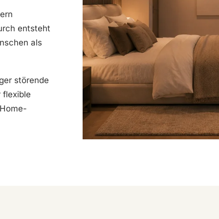
dern
urch entsteht
nschen als
iger störende
flexible
t-Home-