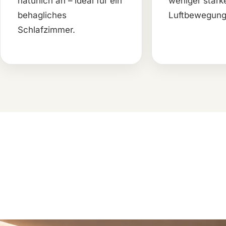
natürlich an – ideal für ein
weniger stark
behagliches
Luftbewegung
Schlafzimmer.