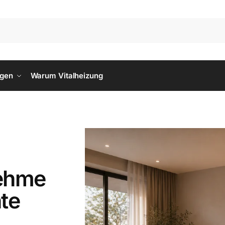
ngen
Warum Vitalheizung
nehme
te