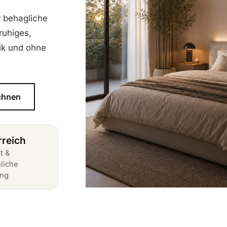
r behagliche
ruhiges,
ik und ohne
chnen
rreich
t &
liche
ung