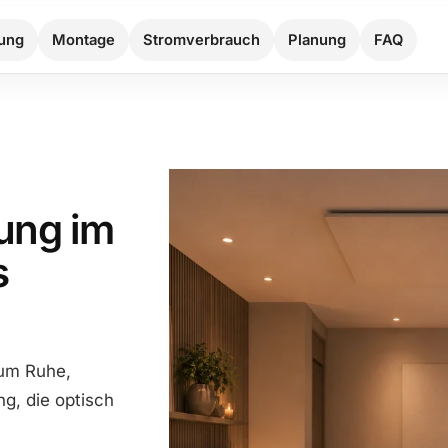
tung
Montage
Stromverbrauch
Planung
FAQ
ung im
s
 um Ruhe,
g, die optisch