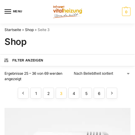
MENU
0
Startseite
»
Shop
»
Seite 3
Shop
FILTER ANZEIGEN
Ergebnisse 25 – 36 von 69 werden
angezeigt
1
2
3
4
5
6