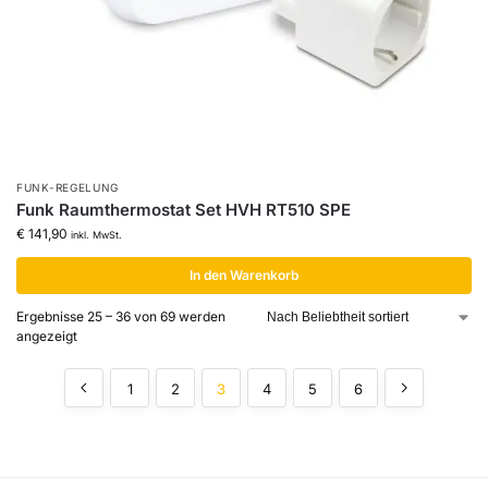
FUNK-REGELUNG
Funk Raumthermostat Set HVH RT510 SPE
€
141,90
inkl. MwSt.
In den Warenkorb
Ergebnisse 25 – 36 von 69 werden
angezeigt
1
2
3
4
5
6