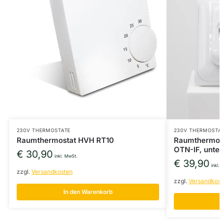
230V THERMOSTATE
230V THERMOST
Raumthermostat HVH RT10
Raumthermos
OTN-IF, unte
€
30,90
inkl. MwSt.
€
39,90
inkl
zzgl.
Versandkosten
zzgl.
Versandko
In den Warenkorb