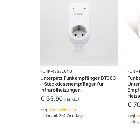
FUNK-REGELUNG
FUNK-
Unterputz Funkempfänger BT003
Funk
– Steckdosenempfänger für
Unte
Infrarotheizungen
Empfä
Heiz
€
55,90
inkl. MwSt.
€
70
zzgl.
Versandkosten
Lieferzeit:
2-4 Werktage
zzgl.
V
Lieferz