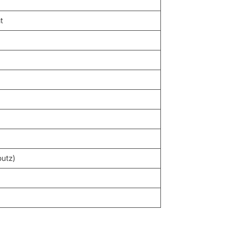
t
utz)