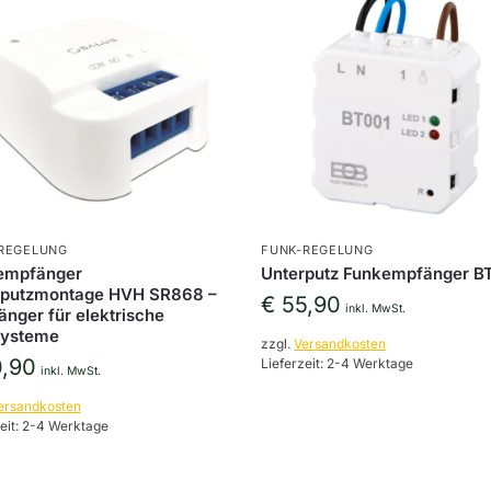
REGELUNG
FUNK-REGELUNG
empfänger
Unterputz Funkempfänger B
rputzmontage HVH SR868 –
€
55,90
inkl. MwSt.
nger für elektrische
systeme
zzgl.
Versandkosten
,90
Lieferzeit:
2-4 Werktage
inkl. MwSt.
ersandkosten
eit:
2-4 Werktage