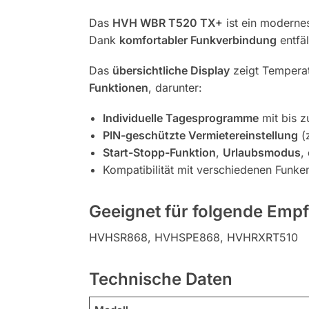
Das
HVH WBR T520 TX+
ist ein modernes
Dank
komfortabler Funkverbindung
entfäl
Das
übersichtliche Display
zeigt Temperat
Funktionen
, darunter:
Individuelle Tagesprogramme
mit bis 
PIN-geschützte Vermietereinstellung
(z
Start-Stopp-Funktion
,
Urlaubsmodus
,
Kompatibilität mit verschiedenen Funk
Geeignet für folgende Emp
HVHSR868, HVHSPE868, HVHRXRT510
Technische Daten