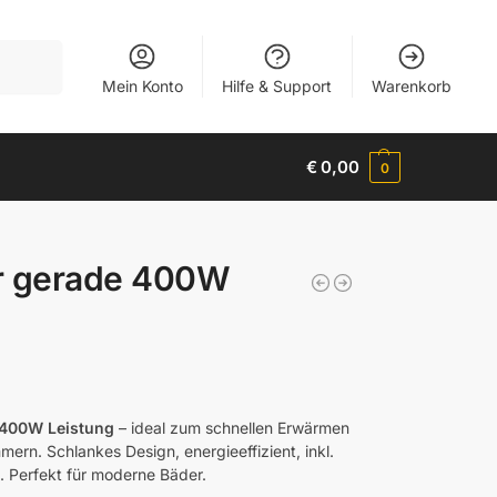
Suchen
Mein Konto
Hilfe & Support
Warenkorb
€
0,00
0
r gerade 400W
 400W Leistung
– ideal zum schnellen Erwärmen
rn. Schlankes Design, energieeffizient, inkl.
 Perfekt für moderne Bäder.