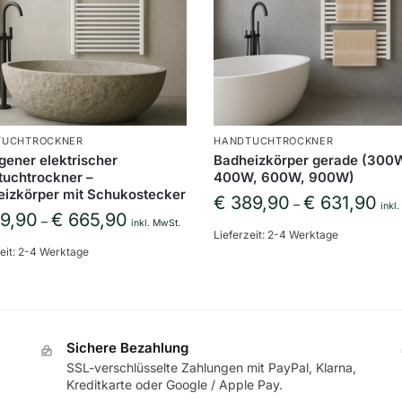
TUCHTROCKNER
HANDTUCHTROCKNER
ener elektrischer
Badheizkörper gerade (300
uchtrockner –
400W, 600W, 900W)
izkörper mit Schukostecker
€
389,90
€
631,90
–
inkl
9,90
€
665,90
–
inkl. MwSt.
Lieferzeit:
2-4 Werktage
eit:
2-4 Werktage
Sichere Bezahlung
SSL-verschlüsselte Zahlungen mit PayPal, Klarna,
Kreditkarte oder Google / Apple Pay.