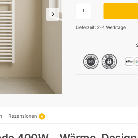
Lieferzeit:
2-4 Werktage
n
Rezensionen
0
ade 400W – Wärme, Design 