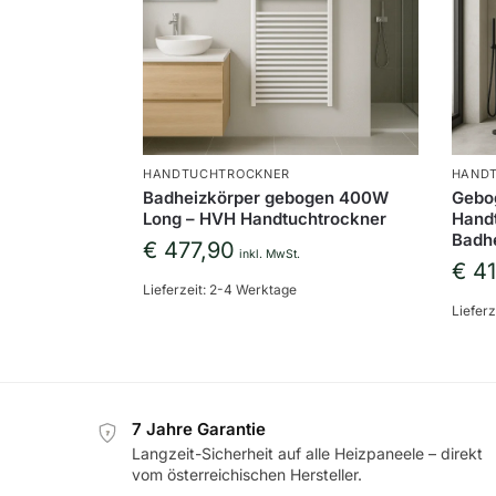
HANDTUCHTROCKNER
HAND
Badheizkörper gebogen 400W
Gebog
Long – HVH Handtuchtrockner
Handt
Badhe
€
477,90
inkl. MwSt.
€
41
Lieferzeit:
2-4 Werktage
Lieferz
7 Jahre Garantie
7
Langzeit-Sicherheit auf alle Heizpaneele – direkt
vom österreichischen Hersteller.