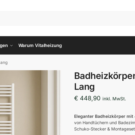
ngen
Warum Vitalheizung
Lang
Badheizkörpe
Lang
€
448,90
inkl. MwSt.
Eleganter Badheizkörper mit
von Handtüchern und Badezimme
Schuko-Stecker & Montageset.