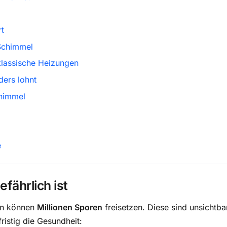
rt
 Schimmel
 klassische Heizungen
ders lohnt
himmel
e
ährlich ist
en können
Millionen Sporen
freisetzen. Diese sind unsichtba
istig die Gesundheit: